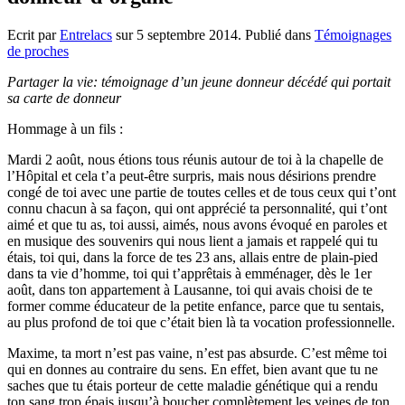
Ecrit par
Entrelacs
sur
5 septembre 2014
. Publié dans
Témoignages
de proches
Partager la vie: témoignage d’un jeune donneur décédé qui portait
sa carte de donneur
Hommage à un fils :
Mardi 2 août, nous étions tous réunis autour de toi à la chapelle de
l’Hôpital et cela t’a peut-être surpris, mais nous désirions prendre
congé de toi avec une partie de toutes celles et de tous ceux qui t’ont
connu chacun à sa façon, qui ont apprécié ta personnalité, qui t’ont
aimé et que tu as, toi aussi, aimés, nous avons évoqué en paroles et
en musique des souvenirs qui nous lient a jamais et rappelé qui tu
étais, toi qui, dans la force de tes 23 ans, allais entre de plain-pied
dans ta vie d’homme, toi qui t’apprêtais à emménager, dès le 1er
août, dans ton appartement à Lausanne, toi qui avais choisi de te
former comme éducateur de la petite enfance, parce que tu sentais,
au plus profond de toi que c’était bien là ta vocation professionnelle.
Maxime, ta mort n’est pas vaine, n’est pas absurde. C’est même toi
qui en donnes au contraire du sens. En effet, bien avant que tu ne
saches que tu étais porteur de cette maladie génétique qui a rendu
ton sang trop épais jusqu’à boucher complètement les veines de ton