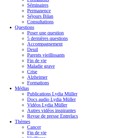
Séminaires
Permanence
Séjours Bilan
Consultations
Questions
Poser une question
5 dernières questions
Accompagnement
Deuil
Parents vieillissants
Fin de vie
Maladie grave
Crise
Alzheimer
Formations
Médias
Publications Lydia Müller
Docs audio Lydia Müller
Vidéos Lydia Müller
Autres vidéos inspirantes
Revue de presse Entrelacs
Thèmes
Cancer
Fin de vie