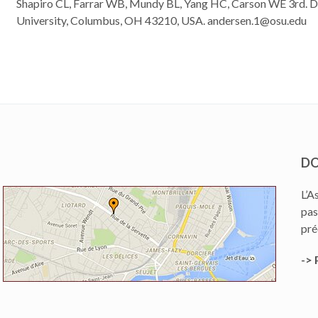
Shapiro CL, Farrar WB, Mundy BL, Yang HC, Carson WE 3rd. D
University, Columbus, OH 43210, USA. andersen.1@osu.edu
DO
L’A
pas
pré
-> 