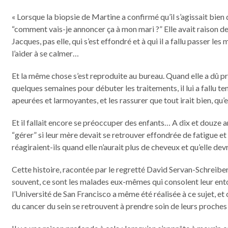
« Lorsque la biopsie de Martine a confirmé qu’il s’agissait bien
“comment vais-je annoncer ça à mon mari ?” Elle avait raison de 
Jacques, pas elle, qui s’est effondré et à qui il a fallu passer l
l’aider à se calmer…
Et la même chose s’est reproduite au bureau. Quand elle a dû pr
quelques semaines pour débuter les traitements, il lui a fallu te
apeurées et larmoyantes, et les rassurer que tout irait bien, qu’el
Et il fallait encore se préoccuper des enfants… A dix et douze an
“gérer” si leur mère devait se retrouver effondrée de fatigue e
réagiraient-ils quand elle n’aurait plus de cheveux et qu’elle de
Cette histoire, racontée par le regretté David Servan-Schreiber
souvent, ce sont les malades eux-mêmes qui consolent leur ento
l’Université de San Francisco a même été réalisée à ce sujet, 
du cancer du sein se retrouvent à prendre soin de leurs proches e