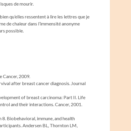
isques de mourir.
 qu’elles ressentent à lire les lettres que je
amme de chaleur dans l’immensité anonyme
urs possible.
re Cancer, 2009.
urvival after breast cancer diagnosis. Journal
development of breast carcinoma: Part II. Life
ntrol and their interactions. Cancer, 2001.
 8. Biobehavioral, immune, and health
participants. Andersen BL, Thornton LM,