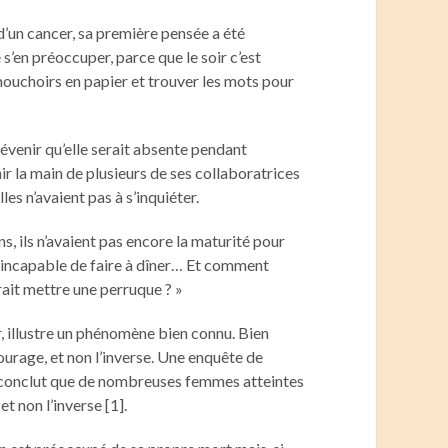
 d’un cancer, sa première pensée a été
s’en préoccuper, parce que le soir c’est
es mouchoirs en papier et trouver les mots pour
évenir qu’elle serait absente pendant
nir la main de plusieurs de ses collaboratrices
les n’avaient pas à s’inquiéter.
s, ils n’avaient pas encore la maturité pour
t incapable de faire à dîner… Et comment
vrait mettre une perruque ? »
, illustre un phénomène bien connu. Bien
urage, et non l’inverse. Une enquête de
et conclut que de nombreuses femmes atteintes
t non l’inverse [1].