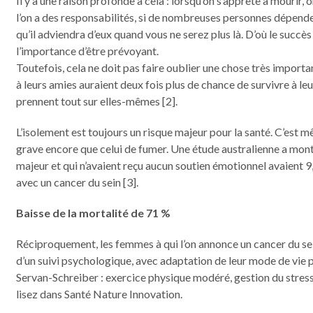
Il y a une raison profonde à cela : lorsqu’on s’apprête à mourir,
l’on a des responsabilités, si de nombreuses personnes dépenden
qu’il adviendra d’eux quand vous ne serez plus là. D’où le succès
l’importance d’être prévoyant.
Toutefois, cela ne doit pas faire oublier une chose très importa
à leurs amies auraient deux fois plus de chance de survivre à leur
prennent tout sur elles-mêmes [2].
L’isolement est toujours un risque majeur pour la santé. C’est mê
grave encore que celui de fumer. Une étude australienne a mon
majeur et qui n’avaient reçu aucun soutien émotionnel avaient 9,
avec un cancer du sein [3].
Baisse de la mortalité de 71 %
Réciproquement, les femmes à qui l’on annonce un cancer du sei
d’un suivi psychologique, avec adaptation de leur mode de vie
Servan-Schreiber : exercice physique modéré, gestion du stress,
lisez dans Santé Nature Innovation.