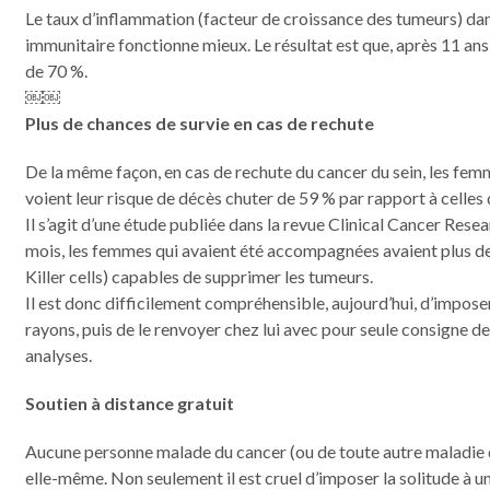
Le taux d’inflammation (facteur de croissance des tumeurs) da
immunitaire fonctionne mieux. Le résultat est que, après 11 ans 
de 70 %.
￼￼
Plus de chances de survie en cas de rechute
De la même façon, en cas de rechute du cancer du sein, les fe
voient leur risque de décès chuter de 59 % par rapport à celles 
Il s’agit d’une étude publiée dans la revue Clinical Cancer Resea
mois, les femmes qui avaient été accompagnées avaient plus de
Killer cells) capables de supprimer les tumeurs.
Il est donc difficilement compréhensible, aujourd’hui, d’imposer
rayons, puis de le renvoyer chez lui avec pour seule consigne d
analyses.
Soutien à distance gratuit
Aucune personne malade du cancer (ou de toute autre maladie d’
elle-même. Non seulement il est cruel d’imposer la solitude à u