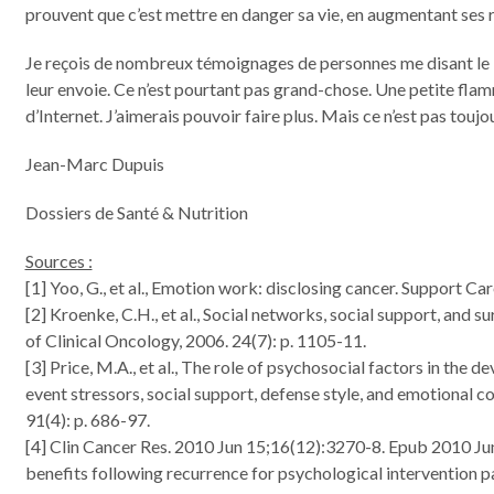
prouvent que c’est mettre en danger sa vie, en augmentant ses r
Je reçois de nombreux témoignages de personnes me disant le bien
leur envoie. Ce n’est pourtant pas grand-chose. Une petite fl
d’Internet. J’aimerais pouvoir faire plus. Mais ce n’est pas toujo
Jean-Marc Dupuis
Dossiers de Santé & Nutrition
Sources :
[1] Yoo, G., et al., Emotion work: disclosing cancer. Support Ca
[2] Kroenke, C.H., et al., Social networks, social support, and s
of Clinical Oncology, 2006. 24(7): p. 1105-11.
[3] Price, M.A., et al., The role of psychosocial factors in the 
event stressors, social support, defense style, and emotional co
91(4): p. 686-97.
[4] Clin Cancer Res. 2010 Jun 15;16(12):3270-8. Epub 2010 Jun
benefits following recurrence for psychological intervention 