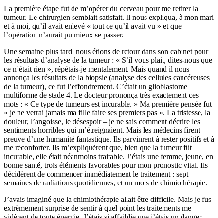
La première étape fut de m’opérer du cerveau pour me retirer la
tumeur. Le chirurgien semblait satisfait. Il nous expliqua, à mon mari
et à moi, qu’il avait enlevé « tout ce qu’il avait vu » et que
l’opération n’aurait pu mieux se passer.
Une semaine plus tard, nous étions de retour dans son cabinet pour
les résultats d’analyse de la tumeur : « S’il vous plait, dites-nous que
ce n’était rien », répétais-je mentalement. Mais quand il nous
annonça les résultats de la biopsie (analyse des cellules cancéreuses
de la tumeur), ce fut l’effondrement. C’était un glioblastome
multiforme de stade 4. Le docteur prononça très exactement ces
mots : « Ce type de tumeurs est incurable. » Ma première pensée fut
« je ne verrai jamais ma fille faire ses premiers pas ». La tristesse, la
douleur, l’angoisse, le désespoir – je ne sais comment décrire les
sentiments horribles qui m’étreignaient. Mais les médecins firent
preuve d’une humanité fantastique. Ils parvinrent à rester positifs et à
me réconforter. Ils m’expliquèrent que, bien que la tumeur fût
incurable, elle était néanmoins traitable. J’étais une femme, jeune, en
bonne santé, trois éléments favorables pour mon pronostic vital. Ils
décidèrent de commencer immédiatement le traitement : sept
semaines de radiations quotidiennes, et un mois de chimiothérapie.
J’avais imaginé que la chimiothérapie allait être difficile. Mais je fus
extrêmement surprise de sentir à quel point les traitements me
vidèrent de toute énergie. J’étais si affaiblie que j’étais un danger