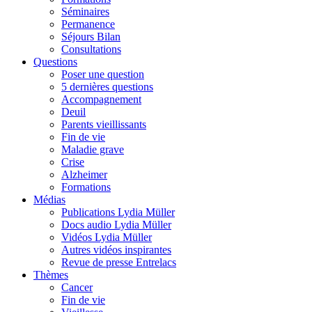
Séminaires
Permanence
Séjours Bilan
Consultations
Questions
Poser une question
5 dernières questions
Accompagnement
Deuil
Parents vieillissants
Fin de vie
Maladie grave
Crise
Alzheimer
Formations
Médias
Publications Lydia Müller
Docs audio Lydia Müller
Vidéos Lydia Müller
Autres vidéos inspirantes
Revue de presse Entrelacs
Thèmes
Cancer
Fin de vie