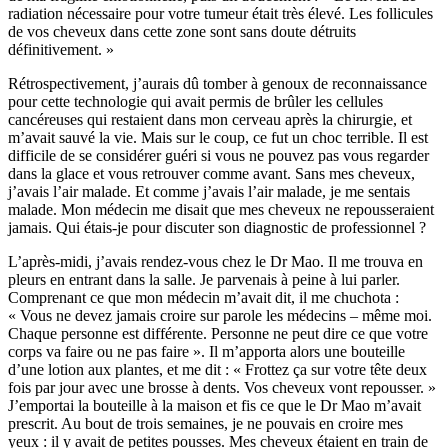
radiation nécessaire pour votre tumeur était très élevé. Les follicules
de vos cheveux dans cette zone sont sans doute détruits
définitivement. »
Rétrospectivement, j’aurais dû tomber à genoux de reconnaissance
pour cette technologie qui avait permis de brûler les cellules
cancéreuses qui restaient dans mon cerveau après la chirurgie, et
m’avait sauvé la vie. Mais sur le coup, ce fut un choc terrible. Il est
difficile de se considérer guéri si vous ne pouvez pas vous regarder
dans la glace et vous retrouver comme avant. Sans mes cheveux,
j’avais l’air malade. Et comme j’avais l’air malade, je me sentais
malade. Mon médecin me disait que mes cheveux ne repousseraient
jamais. Qui étais-je pour discuter son diagnostic de professionnel ?
L’après-midi, j’avais rendez-vous chez le Dr Mao. Il me trouva en
pleurs en entrant dans la salle. Je parvenais à peine à lui parler.
Comprenant ce que mon médecin m’avait dit, il me chuchota :
« Vous ne devez jamais croire sur parole les médecins – même moi.
Chaque personne est différente. Personne ne peut dire ce que votre
corps va faire ou ne pas faire ». Il m’apporta alors une bouteille
d’une lotion aux plantes, et me dit : « Frottez ça sur votre tête deux
fois par jour avec une brosse à dents. Vos cheveux vont repousser. »
J’emportai la bouteille à la maison et fis ce que le Dr Mao m’avait
prescrit. Au bout de trois semaines, je ne pouvais en croire mes
yeux : il y avait de petites pousses. Mes cheveux étaient en train de