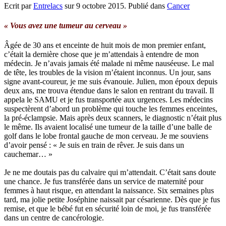
Ecrit par
Entrelacs
sur
9 octobre 2015
. Publié dans
Cancer
« Vous avez une tumeur au cerveau »
Âgée de 30 ans et enceinte de huit mois de mon premier enfant,
c’était la dernière chose que je m’attendais à entendre de mon
médecin. Je n’avais jamais été malade ni même nauséeuse. Le mal
de tête, les troubles de la vision m’étaient inconnus. Un jour, sans
signe avant-coureur, je me suis évanouie. Julien, mon époux depuis
deux ans, me trouva étendue dans le salon en rentrant du travail. Il
appela le SAMU et je fus transportée aux urgences. Les médecins
suspectèrent d’abord un problème qui touche les femmes enceintes,
la pré-éclampsie. Mais après deux scanners, le diagnostic n’était plus
le même. Ils avaient localisé une tumeur de la taille d’une balle de
golf dans le lobe frontal gauche de mon cerveau. Je me souviens
d’avoir pensé : « Je suis en train de rêver. Je suis dans un
cauchemar… »
Je ne me doutais pas du calvaire qui m’attendait. C’était sans doute
une chance. Je fus transférée dans un service de maternité pour
femmes à haut risque, en attendant la naissance. Six semaines plus
tard, ma jolie petite Joséphine naissait par césarienne. Dès que je fus
remise, et que le bébé fut en sécurité loin de moi, je fus transférée
dans un centre de cancérologie.