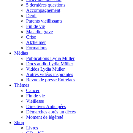
5 dernières questions
Accompagnement
Deuil
Parents vieillissants
Fin de vie
Maladie grave
Crise
Alzheimer
Formations
Médias
Publications Lydia Müller
Docs audio Lydia Müller
Vidéos Lydia Müller
Autres vidéos inspirantes
Revue de presse Entrelacs
Thèmes
Cancer
Fin de vie
Vieillesse
Directives Anticipées
Démarches après un décès
Moment de légèreté
Shop
Livres