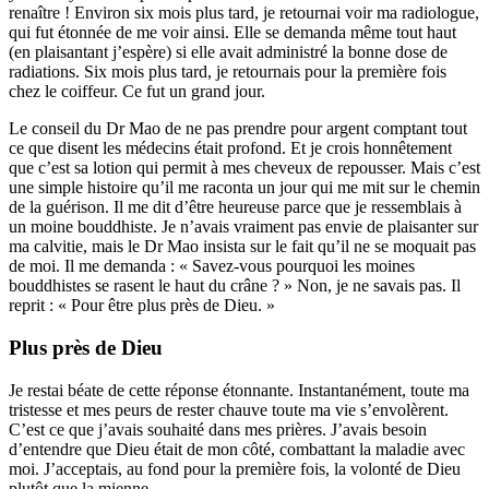
renaître ! Environ six mois plus tard, je retournai voir ma radiologue,
qui fut étonnée de me voir ainsi. Elle se demanda même tout haut
(en plaisantant j’espère) si elle avait administré la bonne dose de
radiations. Six mois plus tard, je retournais pour la première fois
chez le coiffeur. Ce fut un grand jour.
Le conseil du Dr Mao de ne pas prendre pour argent comptant tout
ce que disent les médecins était profond. Et je crois honnêtement
que c’est sa lotion qui permit à mes cheveux de repousser. Mais c’est
une simple histoire qu’il me raconta un jour qui me mit sur le chemin
de la guérison. Il me dit d’être heureuse parce que je ressemblais à
un moine bouddhiste. Je n’avais vraiment pas envie de plaisanter sur
ma calvitie, mais le Dr Mao insista sur le fait qu’il ne se moquait pas
de moi. Il me demanda : « Savez-vous pourquoi les moines
bouddhistes se rasent le haut du crâne ? » Non, je ne savais pas. Il
reprit : « Pour être plus près de Dieu. »
Plus près de Dieu
Je restai béate de cette réponse étonnante. Instantanément, toute ma
tristesse et mes peurs de rester chauve toute ma vie s’envolèrent.
C’est ce que j’avais souhaité dans mes prières. J’avais besoin
d’entendre que Dieu était de mon côté, combattant la maladie avec
moi. J’acceptais, au fond pour la première fois, la volonté de Dieu
plutôt que la mienne.