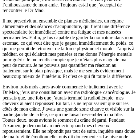
l’enthousiasme de mon amie. Toujours est-il que j’acceptai de
rencontrer le Dr Mao.
Il me prescrivit un ensemble de plantes médicinales, un régime
alimentaire et des séances d’acupuncture, qui firent une différence
spectaculaire (et immédiate) contre ma fatigue et mes nausées
permanentes. Enfin, je fus capable de garder la nourriture dans mon
estomac, ce qui veut dire que je gagnai immédiatement du poids, ce
qui me permit de retrouver de la force physique et morale. J’appris à
méditer, ce qui éclaircit mes pensées et me donna l’énergie mentale
pour guérir. Je me rendis compte que je n’étais plus otage de ma
peur de mourir. Je ne pouvais pas quantifier ma réaction au
traitement sur le plan physique, mais je me sentais évidemment
beaucoup mieux de l’intérieur. Et c’est ce qui fit toute la différence.
Environ trois mois après avoir commencé le traitement avec le
Dr Mao, j’eus une consultation avec ma radiologue-cancérologue. Je
pensais que, une fois que j’aurais terminé la radiothérapie, mes
cheveux allaient repousser. En fait, ils ne repoussaient que sur les
côtés de mon crâne. J’avais une grande zone chauve et visible sur la
partie gauche de la tête, ce qui me faisait ressembler à ma fille.
Toutes deux, nous avions le sommet du crâne dégarni. Pendant
l’examen, je demandai au médecin quand mes cheveux
repousseraient. Elle ne répondit pas tout de suite, inquiète sans doute
de ma fragilité émotionnelle, puis dit doucement : « Le niveau de