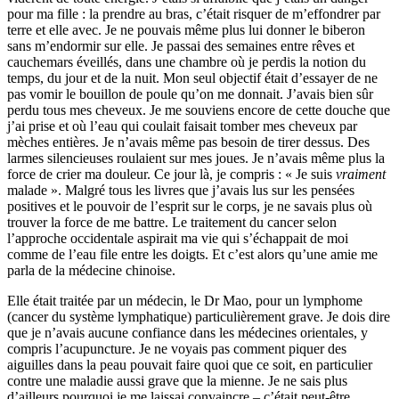
pour ma fille : la prendre au bras, c’était risquer de m’effondrer par
terre et elle avec. Je ne pouvais même plus lui donner le biberon
sans m’endormir sur elle. Je passai des semaines entre rêves et
cauchemars éveillés, dans une chambre où je perdis la notion du
temps, du jour et de la nuit. Mon seul objectif était d’essayer de ne
pas vomir le bouillon de poule qu’on me donnait. J’avais bien sûr
perdu tous mes cheveux. Je me souviens encore de cette douche que
j’ai prise et où l’eau qui coulait faisait tomber mes cheveux par
mèches entières. Je n’avais même pas besoin de tirer dessus. Des
larmes silencieuses roulaient sur mes joues. Je n’avais même plus la
force de crier ma douleur. Ce jour là, je compris : « Je suis
vraiment
malade ». Malgré tous les livres que j’avais lus sur les pensées
positives et le pouvoir de l’esprit sur le corps, je ne savais plus où
trouver la force de me battre. Le traitement du cancer selon
l’approche occidentale aspirait ma vie qui s’échappait de moi
comme de l’eau file entre les doigts. Et c’est alors qu’une amie me
parla de la médecine chinoise.
Elle était traitée par un médecin, le Dr Mao, pour un lymphome
(cancer du système lymphatique) particulièrement grave. Je dois dire
que je n’avais aucune confiance dans les médecines orientales, y
compris l’acupuncture. Je ne voyais pas comment piquer des
aiguilles dans la peau pouvait faire quoi que ce soit, en particulier
contre une maladie aussi grave que la mienne. Je ne sais plus
d’ailleurs pourquoi je me laissai convaincre – c’était peut-être