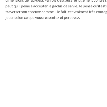
dimensions de l’au-delà. Parfois c’est aussi le jugement contre 
peut qu’il peine à accepter le gâchis de sa vie. Je pense qu’il es
traverser son épreuve comme il le fait, est vraiment très coura
jouer selon ce que vous ressentez et percevez.