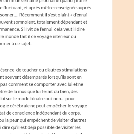
errai fin de semaine prochaine quand j’irai le
 fluctuant, et après m’être renseignée auprès
sonner…. Récemment il s’est plaint « d’ennui
, souvent somnolent, totalement dépendant et
manence. S’il vit de l’ennui, cela veut il dire
le monde fait il ce voyage intérieur ou
rmer à ce sujet.
résence, de toucher ou d’autres stimulations
sont souvent désemparés lorsqu’ils sont en
t pas comment se comporter avec lui et ne
e de la musique lui ferait du bien, des
ui sur le mode binaire oui-non… pour
ologie cérébrale ne peut empêcher le voyage
n état de conscience indépendant du corps.
 ou la peur qui empêchent de visiter d’autres
ire qu’il est déjà possible de visiter les