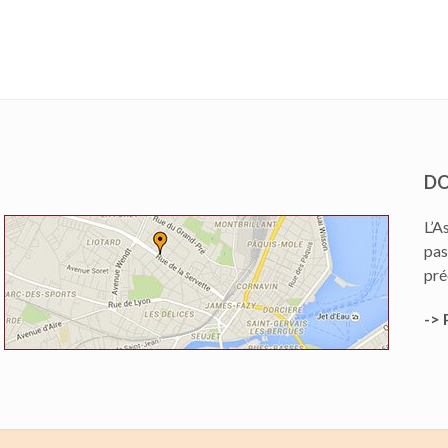
DO
L’A
pas
pré
-> 