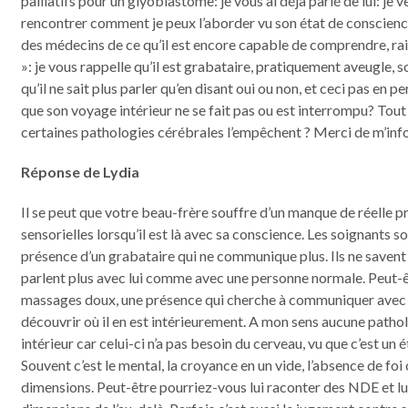
palliatifs pour un glyoblastome: je vous ai déjà parlé de lui: je v
rencontrer comment je peux l’aborder vu son état de conscience
des médecins de ce qu’il est encore capable de comprendre, rai
»: je vous rappelle qu’il est grabataire, pratiquement aveugle
qu’il ne sait plus parler qu’en disant oui ou non, et ceci pas en per
que son voyage intérieur ne se fait pas ou est interrompu? Tout 
certaines pathologies cérébrales l’empêchent ? Merci de m’info
Réponse de Lydia
Il se peut que votre beau-frère souffre d’un manque de réelle p
sensorielles lorsqu’il est là avec sa conscience. Les soignants 
présence d’un grabataire qui ne communique plus. Ils ne saven
parlent plus avec lui comme avec une personne normale. Peut-êtr
massages doux, une présence qui cherche à communiquer avec l
découvrir où il en est intérieurement. A mon sens aucune path
intérieur car celui-ci n’a pas besoin du cerveau, vu que c’est u
Souvent c’est le mental, la croyance en un vide, l’absence de foi
dimensions. Peut-être pourriez-vous lui raconter des NDE et lui d