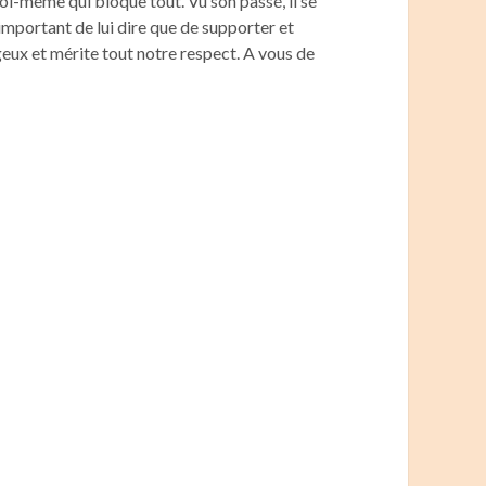
soi-même qui bloque tout. Vu son passé, il se
t important de lui dire que de supporter et
geux et mérite tout notre respect. A vous de