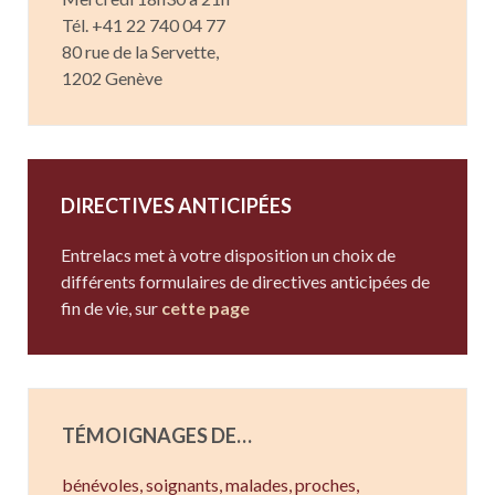
Tél. +41 22 740 04 77
80 rue de la Servette,
1202 Genève
DIRECTIVES ANTICIPÉES
Entrelacs met à votre disposition un choix de
différents formulaires de directives anticipées de
fin de vie, sur
cette page
TÉMOIGNAGES DE…
bénévoles, soignants,
malades,
proches,