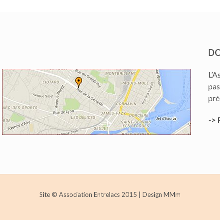
DO
L’A
pas
pré
-> 
Site © Association Entrelacs 2015
|
Design MMm