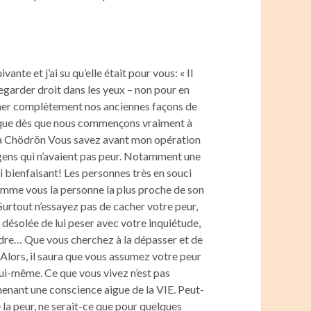
ante et j’ai su qu’elle était pour vous: « Il
a regarder droit dans les yeux – non pour en
ner complètement nos anciennes façons de
oir que dès que nous commençons vraiment à
Pema Chödrön Vous savez avant mon opération
s gens qui n’avaient pas peur. Notamment une
si bienfaisant! Les personnes très en souci
comme vous la personne la plus proche de son
. Surtout n’essayez pas de cacher votre peur,
s désolée de lui peser avec votre inquiétude,
perdre… Que vous cherchez à la dépasser et de
 Alors, il saura que vous assumez votre peur
c lui-même. Ce que vous vivez n’est pas
enant une conscience aigue de la VIE. Peut-
 la peur, ne serait-ce que pour quelques