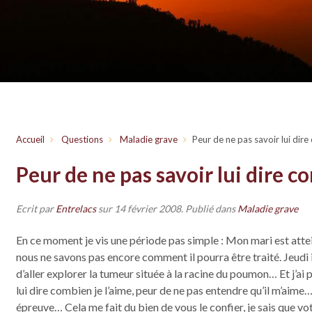
Accueil
Questions
Maladie grave
Peur de ne pas savoir lui dire
Peur de ne pas savoir lui dire c
Ecrit par
Entrelacs
sur
14 février 2008
. Publié dans
Maladie grave
En ce moment je vis une période pas simple : Mon mari est attei
nous ne savons pas encore comment il pourra être traité. Jeudi i
d’aller explorer la tumeur située à la racine du poumon… Et j’ai
lui dire combien je l’aime, peur de ne pas entendre qu’il m’aime…
épreuve… Cela me fait du bien de vous le confier, je sais que v