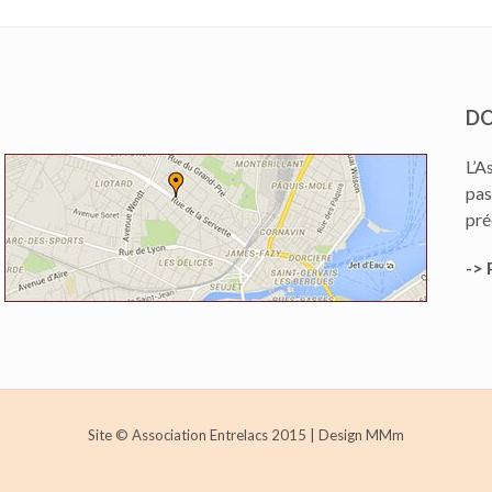
DO
L’A
pas
pré
-> 
Site © Association Entrelacs 2015
|
Design MMm