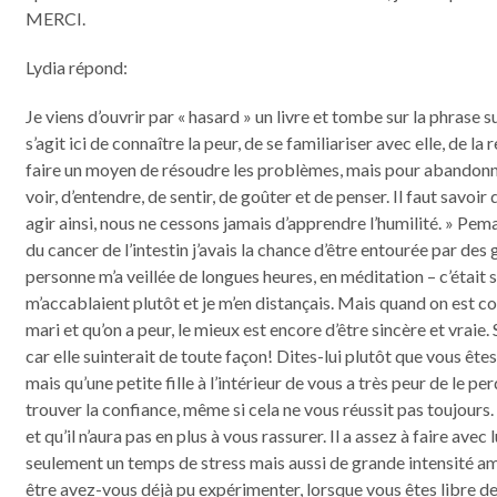
MERCI.
Lydia répond:
Je viens d’ouvrir par « hasard » un livre et tombe sur la phrase suiv
s’agit ici de connaître la peur, de se familiariser avec elle, de l
faire un moyen de résoudre les problèmes, mais pour abandon
voir, d’entendre, de sentir, de goûter et de penser. Il faut sav
agir ainsi, nous ne cessons jamais d’apprendre l’humilité. » 
du cancer de l’intestin j’avais la chance d’être entourée par de
personne m’a veillée de longues heures, en méditation – c’était 
m’accablaient plutôt et je m’en distançais. Mais quand on est 
mari et qu’on a peur, le mieux est encore d’être sincère et vraie
car elle suinterait de toute façon! Dites-lui plutôt que vous ête
mais qu’une petite fille à l’intérieur de vous a très peur de le 
trouver la confiance, même si cela ne vous réussit pas toujours.
et qu’il n’aura pas en plus à vous rassurer. Il a assez à faire ave
seulement un temps de stress mais aussi de grande intensité am
être avez-vous déjà pu expérimenter, lorsque vous êtes libre de