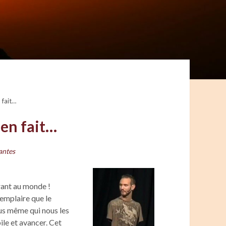
 fait…
 en fait…
antes
rant au monde !
xemplaire que le
nous même qui nous les
bile et avancer. Cet