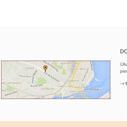
DO
L’A
pas
-> 