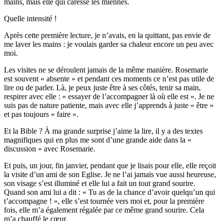
mains, mais elle qui caresse les miennes.
Quelle intensité !
Après cette première lecture, je n’avais, en la quittant, pas envie de
me laver les mains : je voulais garder sa chaleur encore un peu avec
moi.
Les visites ne se déroulent jamais de la même manière. Rosemarie
est souvent « absente » et pendant ces moments ce n’est pas utile de
lire ou de parler. Là, je peux juste être à ses côtés, tenir sa main,
respirer avec elle : « essayer de l’accompagner là où elle est ». Je ne
suis pas de nature patiente, mais avec elle j’apprends à juste « être »
et pas toujours « faire ».
Et la Bible ? À ma grande surprise j’aime la lire, il y a des textes
magnifiques qui en plus me sont d’une grande aide dans la «
discussion » avec Rosemarie.
Et puis, un jour, fin janvier, pendant que je lisais pour elle, elle reçoit
la visite d’un ami de son Eglise. Je ne l’ai jamais vue aussi heureuse,
son visage s’est illuminé et elle lui a fait un tout grand sourire.
Quand son ami lui a dit : « Tu as de la chance d’avoir quelqu’un qui
t’accompagne ! », elle s’est tournée vers moi et, pour la première
fois, elle m’a également régalée par ce même grand sourire. Cela
m’a chauffé le cœur.