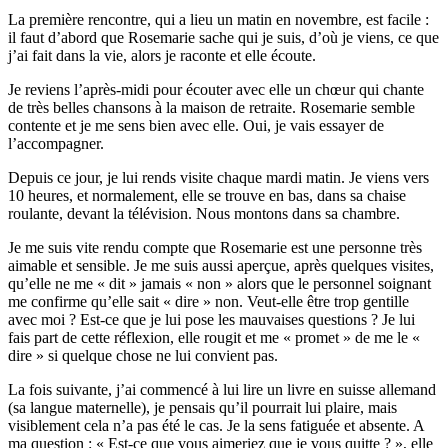
La première rencontre, qui a lieu un matin en novembre, est facile :
il faut d’abord que Rosemarie sache qui je suis, d’où je viens, ce que
j’ai fait dans la vie, alors je raconte et elle écoute.
Je reviens l’après-midi pour écouter avec elle un chœur qui chante
de très belles chansons à la maison de retraite. Rosemarie semble
contente et je me sens bien avec elle. Oui, je vais essayer de
l’accompagner.
Depuis ce jour, je lui rends visite chaque mardi matin. Je viens vers
10 heures, et normalement, elle se trouve en bas, dans sa chaise
roulante, devant la télévision. Nous montons dans sa chambre.
Je me suis vite rendu compte que Rosemarie est une personne très
aimable et sensible. Je me suis aussi aperçue, après quelques visites,
qu’elle ne me « dit » jamais « non » alors que le personnel soignant
me confirme qu’elle sait « dire » non. Veut-elle être trop gentille
avec moi ? Est-ce que je lui pose les mauvaises questions ? Je lui
fais part de cette réflexion, elle rougit et me « promet » de me le «
dire » si quelque chose ne lui convient pas.
La fois suivante, j’ai commencé à lui lire un livre en suisse allemand
(sa langue maternelle), je pensais qu’il pourrait lui plaire, mais
visiblement cela n’a pas été le cas. Je la sens fatiguée et absente. A
ma question : « Est-ce que vous aimeriez que je vous quitte ? », elle