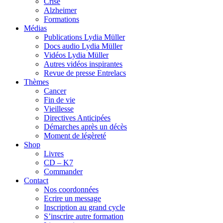
Crise
Alzheimer
Formations
Médias
Publications Lydia Müller
Docs audio Lydia Müller
Vidéos Lydia Müller
Autres vidéos inspirantes
Revue de presse Entrelacs
Thèmes
Cancer
Fin de vie
Vieillesse
Directives Anticipées
Démarches après un décès
Moment de légèreté
Shop
Livres
CD – K7
Commander
Contact
Nos coordonnées
Ecrire un message
Inscription au grand cycle
S’inscrire autre formation