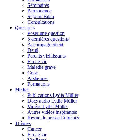
Séminaires
Permanence
Séjours Bilan
Consultations
Questions
Poser une question
5 dernières questions
Accompagnement
Deuil
Parents vieillissants
Fin de vie
Maladie grave
Crise
Alzheimer
Formations
Médias
Publications Lydia Müller
Docs audio Lydia Müller
Vidéos Lydia Müller
Autres vidéos inspirantes
Revue de presse Entrelacs
Thèmes
Cancer
Fin de vie