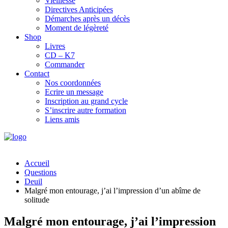
Vieillesse
Directives Anticipées
Démarches après un décès
Moment de légèreté
Shop
Livres
CD – K7
Commander
Contact
Nos coordonnées
Ecrire un message
Inscription au grand cycle
S’inscrire autre formation
Liens amis
Accueil
Questions
Deuil
Malgré mon entourage, j’ai l’impression d’un abîme de
solitude
Malgré mon entourage, j’ai l’impression