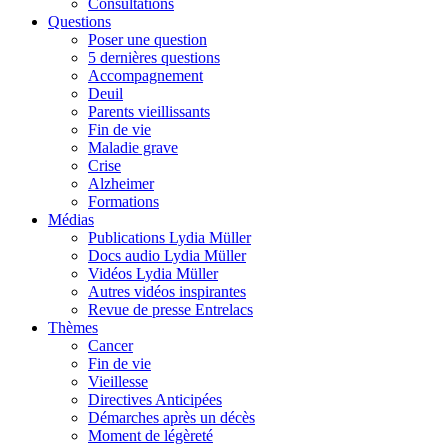
Consultations
Questions
Poser une question
5 dernières questions
Accompagnement
Deuil
Parents vieillissants
Fin de vie
Maladie grave
Crise
Alzheimer
Formations
Médias
Publications Lydia Müller
Docs audio Lydia Müller
Vidéos Lydia Müller
Autres vidéos inspirantes
Revue de presse Entrelacs
Thèmes
Cancer
Fin de vie
Vieillesse
Directives Anticipées
Démarches après un décès
Moment de légèreté