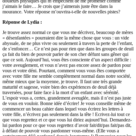
douleurs physiques qui m’empêchent de me promener comme
j’aimais le faire… Je crois que j’aimerais juste être dans la
mourance. Votre réponse m’ouvrira-t-elle de nouvelles pistes?
Réponse de Lydia :
Je trouve assez normal ce que vous me décrivez, beaucoup de mères
« désenfantées » pourraient dire la même chose que vous : un vide
abyssale, de ne plus vivre ou seulement à travers la perte de l’enfant,
de s’enfoncer… Ce n’est pas pour rien que dans les groupes de deuil
ça fait du bien de pouvoir parler de son cher défunt sans gêner qui
que ce soit. Aujourd’hui, vous êtes consciente d’un aspect difficile :
votre aveuglement, et vous n’avez pas encore assez de pardon pour
vous et votre déni. Pourtant, comment vous vous êtes comportée
avec votre fille me semble complètement normal dans notre société,
même mieux que la moyenne, je trouve. Il faut une très grande
maturité et sagesse, voire bien des expériences de deuil déjà
traversées, pour faire face à la mort d’un enfant avec sérénité.
L’espoir vous a, certes, grandement aveuglée, mais il n’est pas juste
de vous en vouloir. Bonne idée d’écrire! Je vous conseille même de
commencer un beau cahier dans lequel vous écrirez les lettres à
votre fille, n’écrivez pas seulement dans la tête ! Ecrivez-lui tout ce
que vous regrettez et ce que vous lui diriez aujourd’hui. Demandez-
lui pardon pour ce que vous regrettez d’avoir fait/dit/pas fait/pas dit,
à défaut de pouvoir vous pardonner vous-même. (Elle vous a