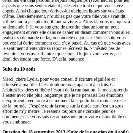
certainement déjà pardonné depuis longtemps !) Remerciez pour les
aspects que vous sentez étaient justes et de tout ce que vous avez
appris. Ainsi chaque jour écrivez-lui quelques lignes sur vos états
d’âme. Deuxièmement, n’oubliez pas que votre fille vous avait dit :
« il ne faudra pas pleurer, il faudra vivre. » Alors là, vous manquez à
sa demande !! Je vous suggère de prendre chaque jour un petit
engagement envers elle dans ce cahier en disant comment vous allez
réaliser sa demande de façon concrète ce jour-ci. Puis le soir, vous
pouvez lui écrire comment cela c’est passé. Au cas où que vous avez
le sentiment d’entendre sa réponse, écrivez-la. N’hésitez pas de
revenir si vous avez d’autres questions. Un jour vous verrez, ce
deuil deviendra une force. D’ici là, patience !
Suite du 10 août
Merci, chère Lydia, pour votre conseil d’écriture régulière et
adressée à ma fille. C’est douloureux et apaisant à la fois. Ca
éclaircit les idées et libère l’esprit de la rumination. Je me surprends
à rester avec elle plus longtemps que je ne pensais! Les émotions
s’expriment avec force à ce moment là et perturbent moins le reste
de la journée. J’espère tenir la route sur la durée car c’est un gros
effort de m’y mettre. Je ressens toujours une certaine peur de
commencer! Je vous suis reconnaissante pour votre disponibilité et
vous embrasse.
Question du 16 septembre 2013 (Suite de la question du 4 août)