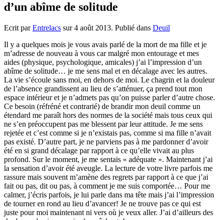
d’un abîme de solitude
Ecrit par
Entrelacs
sur
4 août 2013
. Publié dans
Deuil
Il y a quelques mois je vous avais parlé de la mort de ma fille et je
m’adresse de nouveau à vous car malgré mon entourage et mes
aides (physique, psychologique, amicales) j’ai l’impression d’un
abîme de solitude… je me sens mal et en décalage avec les autres.
La vie s’écoule sans moi, en dehors de moi. Le chagrin et la douleur
de l’absence grandissent au lieu de s’atténuer, ça prend tout mon
espace intérieur et je n’admets pas qu’on puisse parler d’autre chose.
Ce besoin (réfréné et contrarié) de brandir mon deuil comme un
étendard me paraît hors des normes de la société mais tous ceux qui
ne s’en préoccupent pas me blessent par leur attitude. Je me sens
rejetée et c’est comme si je n’existais pas, comme si ma fille n’avait
pas existé. D’autre part, je ne parviens pas à me pardonner d’avoir
été en si grand décalage par rapport à ce qu’elle vivait au plus
profond. Sur le moment, je me sentais « adéquate ». Maintenant j’ai
la sensation d’avoir été aveugle. La lecture de votre livre parfois me
rassure mais souvent m’amène des regrets par rapport à ce que j’ai
fait ou pas, dit ou pas, à comment je me suis comportée… Pour me
calmer, j’écris parfois, je lui parle dans ma tête mais j’ai l’impression
de tourner en rond au lieu d’avancer! Je ne trouve pas ce qui est
juste pour moi maintenant ni vers où je veux aller. J’ai d’ailleurs des