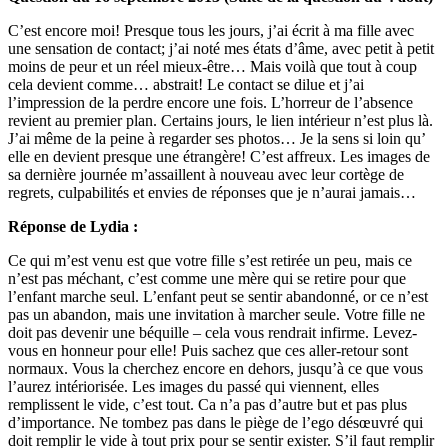
C’est encore moi! Presque tous les jours, j’ai écrit à ma fille avec
une sensation de contact; j’ai noté mes états d’âme, avec petit à petit
moins de peur et un réel mieux-être… Mais voilà que tout à coup
cela devient comme… abstrait! Le contact se dilue et j’ai
l’impression de la perdre encore une fois. L’horreur de l’absence
revient au premier plan. Certains jours, le lien intérieur n’est plus là.
J’ai même de la peine à regarder ses photos… Je la sens si loin qu’
elle en devient presque une étrangère! C’est affreux. Les images de
sa dernière journée m’assaillent à nouveau avec leur cortège de
regrets, culpabilités et envies de réponses que je n’aurai jamais…
Réponse de Lydia :
Ce qui m’est venu est que votre fille s’est retirée un peu, mais ce
n’est pas méchant, c’est comme une mère qui se retire pour que
l’enfant marche seul. L’enfant peut se sentir abandonné, or ce n’est
pas un abandon, mais une invitation à marcher seule. Votre fille ne
doit pas devenir une béquille – cela vous rendrait infirme. Levez-
vous en honneur pour elle! Puis sachez que ces aller-retour sont
normaux. Vous la cherchez encore en dehors, jusqu’à ce que vous
l’aurez intériorisée. Les images du passé qui viennent, elles
remplissent le vide, c’est tout. Ca n’a pas d’autre but et pas plus
d’importance. Ne tombez pas dans le piège de l’ego désœuvré qui
doit remplir le vide à tout prix pour se sentir exister. S’il faut remplir