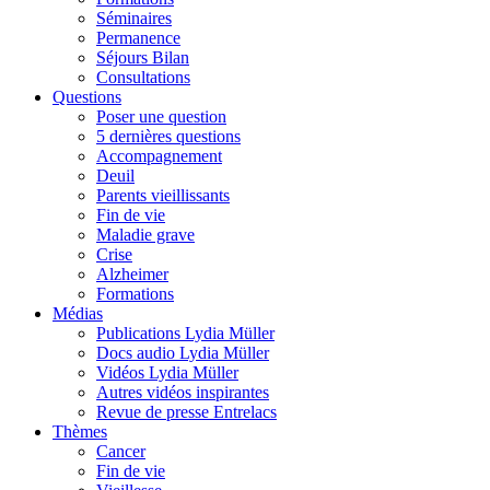
Séminaires
Permanence
Séjours Bilan
Consultations
Questions
Poser une question
5 dernières questions
Accompagnement
Deuil
Parents vieillissants
Fin de vie
Maladie grave
Crise
Alzheimer
Formations
Médias
Publications Lydia Müller
Docs audio Lydia Müller
Vidéos Lydia Müller
Autres vidéos inspirantes
Revue de presse Entrelacs
Thèmes
Cancer
Fin de vie