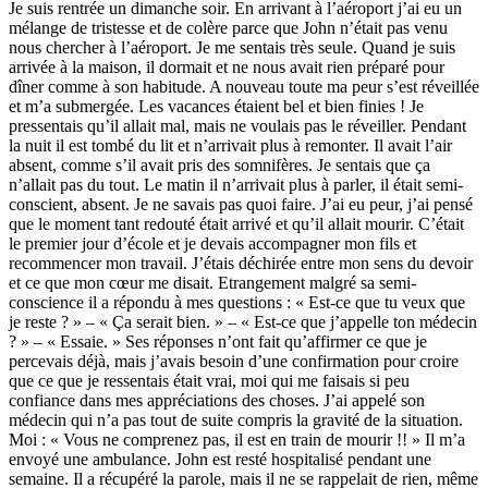
Je suis rentrée un dimanche soir. En arrivant à l’aéroport j’ai eu un
mélange de tristesse et de colère parce que John n’était pas venu
nous chercher à l’aéroport. Je me sentais très seule. Quand je suis
arrivée à la maison, il dormait et ne nous avait rien préparé pour
dîner comme à son habitude. A nouveau toute ma peur s’est réveillée
et m’a submergée. Les vacances étaient bel et bien finies ! Je
pressentais qu’il allait mal, mais ne voulais pas le réveiller. Pendant
la nuit il est tombé du lit et n’arrivait plus à remonter. Il avait l’air
absent, comme s’il avait pris des somnifères. Je sentais que ça
n’allait pas du tout. Le matin il n’arrivait plus à parler, il était semi-
conscient, absent. Je ne savais pas quoi faire. J’ai eu peur, j’ai pensé
que le moment tant redouté était arrivé et qu’il allait mourir. C’était
le premier jour d’école et je devais accompagner mon fils et
recommencer mon travail. J’étais déchirée entre mon sens du devoir
et ce que mon cœur me disait. Etrangement malgré sa semi-
conscience il a répondu à mes questions : « Est-ce que tu veux que
je reste ? » – « Ça serait bien. » – « Est-ce que j’appelle ton médecin
? » – « Essaie. » Ses réponses n’ont fait qu’affirmer ce que je
percevais déjà, mais j’avais besoin d’une confirmation pour croire
que ce que je ressentais était vrai, moi qui me faisais si peu
confiance dans mes appréciations des choses. J’ai appelé son
médecin qui n’a pas tout de suite compris la gravité de la situation.
Moi : « Vous ne comprenez pas, il est en train de mourir !! » Il m’a
envoyé une ambulance. John est resté hospitalisé pendant une
semaine. Il a récupéré la parole, mais il ne se rappelait de rien, même