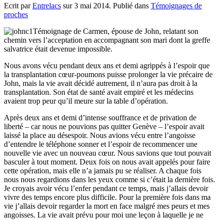
Ecrit par
Entrelacs
sur
3 mai 2014
. Publié dans
Témoignages de
proches
Témoignage de Carmen, épouse de John, relatant son
chemin vers l’acceptation en accompagnant son mari dont la greffe
salvatrice était devenue impossible.
Nous avons vécu pendant deux ans et demi agrippés à l’espoir que
la transplantation cœur-poumons puisse prolonger la vie précaire de
John, mais la vie avait décidé autrement, il n’aura pas droit à la
transplantation. Son état de santé avait empiré et les médecins
avaient trop peur qu’il meure sur la table d’opération.
Après deux ans et demi d’intense souffrance et de privation de
liberté – car nous ne pouvions pas quitter Genève – l’espoir avait
laissé la place au désespoir. Nous avions vécu entre l’angoisse
d’entendre le téléphone sonner et l’espoir de recommencer une
nouvelle vie avec un nouveau cœur. Nous savions que tout pouvait
basculer à tout moment. Deux fois on nous avait appelés pour faire
cette opération, mais elle n’a jamais pu se réaliser. A chaque fois
nous nous regardions dans les yeux comme si c’était la dernière fois.
Je croyais avoir vécu l’enfer pendant ce temps, mais j’allais devoir
vivre des temps encore plus difficile. Pour la première fois dans ma
vie j’allais devoir regarder la mort en face malgré mes peurs et mes
angoisses. La vie avait prévu pour moi une leçon à laquelle je ne