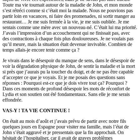
Toute ma vie tournait autour de la maladie de John, et mon monde
s’est rétréci comme si c’était moi la malade. Nous ne pouvions pas
partir loin en vacances, ni faire des promenades, ni sortir manger au
restaurant… Je me suis fermée à la vie, je me suis oubliée. Je me
sentais comme une mère avec un nouveau-né. C’était lui ma priorité.
J’avais l’impression d’un accouchement qui ne finissait pas, avec
des contractions à chaque fois plus douloureuses. Je ne voulais pas
qu’il meure, mais la situation était devenue invivable. Combien de
temps allais-je encore tenir comme ça ?
Je vivais dans le désespoir du manque de sens, dans le désespoir de
voir la dégradation physique de John, de sentir la maladie et la mort
si près que j’aurais pu la toucher du doigt, et de ne pas être capable
d’accepter ce que je voyais. Et je me posais des questions sans
réponses : Pourquoi est-ce que je dois vivre tout ça? Pourquoi ?
Dans ces moments de profond désespoir les mots de réconfort de
Lydia et son soutien ont été fondamentaux. Sans elle je me serais
effondrée.
VAS-Y ! TA VIE CONTINUE !
On était au mois d’août et j’avais prévu de partir avec notre fils
quelques jours en Espagne pour visiter ma famille, mais l’état de
John s’était aggravé et je pressentais que la fin approchait. On
hésitait de l’hospitaliser, car il avait de graves problèmes