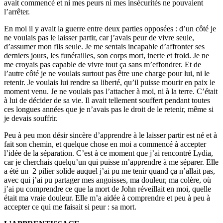
avait commencé et ni mes peurs ni mes insécurités ne pouvaient
l’arrêter.
En moi il y avait la guerre entre deux parties opposées : d’un côté je
ne voulais pas le laisser partir, car j’avais peur de vivre seule,
d’assumer mon fils seule. Je me sentais incapable d’affronter ses
derniers jours, les funérailles, son corps mort, inerte et froid. Je ne
me croyais pas capable de vivre tout ça sans m’effondrer. Et de
l’autre côté je ne voulais surtout pas être une charge pour lui, ni le
retenir. Je voulais lui rendre sa liberté, qu’il puisse mourir en paix le
moment venu. Je ne voulais pas l’attacher à moi, ni à la terre. C’était
à lui de décider de sa vie. Il avait tellement souffert pendant toutes
ces longues années que je n’avais pas le droit de le retenir, même si
je devais souffrir.
Peu à peu mon désir sincère d’apprendre à le laisser partir est né et à
fait son chemin, et quelque chose en moi a commencé à accepter
l’idée de la séparation. C’est à ce moment que j’ai rencontré Lydia,
car je cherchais quelqu’un qui puisse m’apprendre à me séparer. Elle
a été un 2 pilier solide auquel j’ai pu me tenir quand ça n’allait pas,
avec qui j’ai pu partager mes angoisses, ma douleur, ma colère, où
j’ai pu comprendre ce que la mort de John réveillait en moi, quelle
était ma vraie douleur. Elle m’a aidée à comprendre et peu à peu à
accepter ce qui me faisait si peur : sa mort.