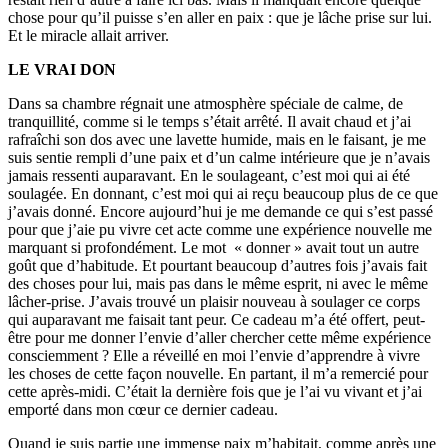
chose pour qu’il puisse s’en aller en paix : que je lâche prise sur lui.
Et le miracle allait arriver.
LE VRAI DON
Dans sa chambre régnait une atmosphère spéciale de calme, de
tranquillité, comme si le temps s’était arrêté. Il avait chaud et j’ai
rafraîchi son dos avec une lavette humide, mais en le faisant, je me
suis sentie rempli d’une paix et d’un calme intérieure que je n’avais
jamais ressenti auparavant. En le soulageant, c’est moi qui ai été
soulagée. En donnant, c’est moi qui ai reçu beaucoup plus de ce que
j’avais donné. Encore aujourd’hui je me demande ce qui s’est passé
pour que j’aie pu vivre cet acte comme une expérience nouvelle me
marquant si profondément. Le mot « donner » avait tout un autre
goût que d’habitude. Et pourtant beaucoup d’autres fois j’avais fait
des choses pour lui, mais pas dans le même esprit, ni avec le même
lâcher-prise. J’avais trouvé un plaisir nouveau à soulager ce corps
qui auparavant me faisait tant peur. Ce cadeau m’a été offert, peut-
être pour me donner l’envie d’aller chercher cette même expérience
consciemment ? Elle a réveillé en moi l’envie d’apprendre à vivre
les choses de cette façon nouvelle. En partant, il m’a remercié pour
cette après-midi. C’était la dernière fois que je l’ai vu vivant et j’ai
emporté dans mon cœur ce dernier cadeau.
Quand je suis partie une immense paix m’habitait, comme après une