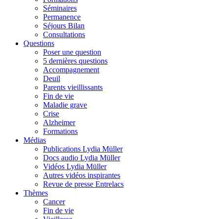
Séminaires
Permanence
Séjours Bilan
Consultations
Questions
Poser une question
5 dernières questions
Accompagnement
Deuil
Parents vieillissants
Fin de vie
Maladie grave
Crise
Alzheimer
Formations
Médias
Publications Lydia Müller
Docs audio Lydia Müller
Vidéos Lydia Müller
Autres vidéos inspirantes
Revue de presse Entrelacs
Thèmes
Cancer
Fin de vie