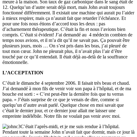
meure à la maison. Son taux de gaz carbonique dans le sang était de
12. Quelqu’un d’autre serait déjà mort, mais John avait toujours
fonctionné différemment. Il existait une machine qui aurait pu l’aider
à mieux respirer, mais ça n’aurait fait que retarder l’échéance. Et
pour une fois nous étions d’accord tous les deux : pas
d’acharnement thérapeutique. C’était la fin et nous l’avions bien
compris. C’était si évident! J’ai demandé au 4 médecin combien de
temps nous avions, et il m’a dit qu’il ne savait pas. Ça pouvait être
plusieurs jours, mois … On s’est pris dans les bras, j’ai pleuré de
tout mon cœur. John ne pleurait plus, il n’avait plus l’air d’être
touché par ce qu’il entendait. Il était déjà au-delà de la souffrance
émotionnelle.
L’ACCEPTATION
C’était le dimanche 4 septembre 2006. Il faisait très beau et chaud.
J’ai demandé à mon fils de venir voir son papa à l’hôpital, et de ma
bouche est sorti : « C’est peut-être la dernière fois que tu verras
papa. » J’étais surprise de ce que je venais de dire, comme si
quelqu’un d’autre avait parlé. Quelque chose en moi savait que
c’était le dernier jour, et ce dernier jour allait me laisser une
empreinte indélébile. Notre fils ne voulait pas venir avec moi.
C’était l’après-midi, et je me suis rendue à l’hôpital.
Pendant toute la semaine John n’avait fait que dormir, mais ce jour là