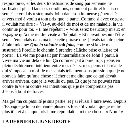
respiratoires, et les deux transfusions de sang par semaine ne
suffisaient plus. Dans ces conditions, comment partir et le laisser
seul ? Je voulais rester, mais John dans son immense générosité
envers moi à voulu à tout prix que je parte. Comme si avec ce geste
il voulait me dire : « Vas-y, au-delà de moi et de ma maladie, la vie
continue pour toi. » Il me répétait : « Vous serez beaucoup mieux en
Espagne qu’à me rendre visite à l’hôpital. » Et il avait besoin d’être
seul. J’entendais dans ma tête cette phrase que j’avais tant de peine
à faire mienne:
Que ta volonté soit faite,
comme si la vie me
susurrait à l’oreille le chemin à prendre : Lâche prise et laisse toi
porter ! La vie me poussait par l’intermédiaire de John à partir, à
vivre ma vie au-delà de lui. Ça commençait à faire trop, j’étais en
plein déchirement intérieur entre mes désirs, mes peurs et la réalité
qui s’imposait à moi. Je me sentais tellement sous pression que je ne
pouvais faire qu’une chose : lâcher et me dire que ce qui devait
arriver arrivera, que je le veuille ou pas. Et que je ne pouvais rien
contre la vie ni contre ses intentions que je ne comprenais pas.
J’étais à bout de forces.
Malgré ma culpabilité je suis partie, et j’ai réussi à faire avec. Depuis
l’Espagne je lui ai demandé plusieurs fois s’il voulait que je rentre
plus tôt, et à chaque fois il me répondait la même chose : « Non ! »
LA DERNIERE LIGNE DROITE