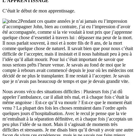
L’APPRENTISSAGE
C’était le début de mon apprentissage.
Pendant ces quatre années je n’ai jamais eu l’impression
d’accompagner John, bien au contraire, j’ai eu l’impression d’avoir
été accompagnée, comme si la vie voulait à tout prix que j’apprenne
quelque chose d’essentiel à travers lui : dépasser ma peur de la mort.
Il nous parlait souvent, à moi et à notre fils de 8 ans, de la mort
comme quelque chose de naturel. Il savait bien que pour nous c’était
difficile de l’accepter, mais il insistait et il nous habituait peu à peu à
l’idée qu’il allait mourir. Pour lui c’était important de savoir que
nous serions prêts l’heure venue. Je savais au fond de moi que le
compte à rebours avait commencé depuis le jour où les médecins ont
décidé de ne plus le transplanter. Il me restait à l’accepter. Je savais
que je n’avais pas beaucoup de temps et que je devais grandir vite.
Nous avons vécu des situations difficiles : Plusieurs fois j’ai dû
appeler l’ambulance, car il allait très mal, et à chaque fois c’était la
même angoisse : Est-ce qu’il va mourir ? Est-ce que le moment était
venu ? La plupart des fois les choses rentraient dans l’ordre après
quelques jours d’hospitalisation. Avec le recul je pense que la vie
m’entraînait à la séparation définitive, et à chaque fois j’acceptais un
peu plus l’idée de sa mort. Mais il s’agissait de moments très
difficiles et stressants. Je me disais bien qu’il devait y avoir une autre
façon de vivre ces expériences, mais je ne savais pas faire mieux.