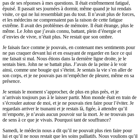
pas de ses réponses à mes questions. Il était extrêmement fatigué,
épuisé. Il passait ses journées à dormir, même quand je lui rendais
visite, ce qui ne lui ressemblait pas du tout. Il n’avait plus de forces,
et les médecins ne comprenaient pas la raison de cette fatigue
extrême. Il avait des problèmes de mémoire. Il était étrange, plus le
même. Le John que j’avais connu, battant, plein d’énergie et
d’envies de vivre, n’était plus. Ne restait que son ombre.
Je faisais face comme je pouvais, en contenant mes sentiments pour
ne pas craquer devant lui et en essayant de regarder en face ce qui
me faisait si mal. Nous étions dans la dernière ligne droite, je le
sentais bien. John ne se battait plus. J’avais de la peine à le voir
ainsi, comme une bougie qui s’éteint. Je sentais la vie s’en aller de
son corps, et je ne pouvais pas m’empêcher de pleurer, même en sa
présence.
Je sentais le moment s’approcher, de plus en plus près, et je
n’arrivais toujours pas à le laisser partir. Mon monde était en train de
s’écrouler autour de moi, et je ne pouvais rien faire pour l’éviter. Je
regardais arriver le tsunami et je restais là, figée, à attendre qu’il
m’emporte, je n’avais aucun pouvoir sur la mort. Je ne trouvais pas
de sens à ce que je vivais. Pourquoi tant de souffrance?
Samedi, le médecin nous a dit qu’il ne pouvait plus rien faire pour
lui et qu’il ne nous restait que les soins palliatifs. Nous voulions qu’il