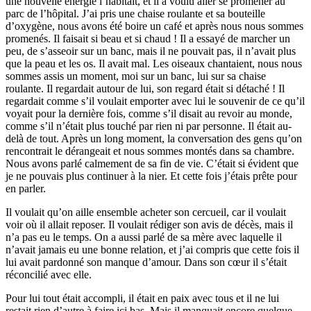
une nouvelle énergie l’habitait, et il a voulu aller se promener au
parc de l’hôpital. J’ai pris une chaise roulante et sa bouteille
d’oxygène, nous avons été boire un café et après nous nous sommes
promenés. Il faisait si beau et si chaud ! Il a essayé de marcher un
peu, de s’asseoir sur un banc, mais il ne pouvait pas, il n’avait plus
que la peau et les os. Il avait mal. Les oiseaux chantaient, nous nous
sommes assis un moment, moi sur un banc, lui sur sa chaise
roulante. Il regardait autour de lui, son regard était si détaché ! Il
regardait comme s’il voulait emporter avec lui le souvenir de ce qu’il
voyait pour la dernière fois, comme s’il disait au revoir au monde,
comme s’il n’était plus touché par rien ni par personne. Il était au-
delà de tout. Après un long moment, la conversation des gens qu’on
rencontrait le dérangeait et nous sommes montés dans sa chambre.
Nous avons parlé calmement de sa fin de vie. C’était si évident que
je ne pouvais plus continuer à la nier. Et cette fois j’étais prête pour
en parler.
Il voulait qu’on aille ensemble acheter son cercueil, car il voulait
voir où il allait reposer. Il voulait rédiger son avis de décès, mais il
n’a pas eu le temps. On a aussi parlé de sa mère avec laquelle il
n’avait jamais eu une bonne relation, et j’ai compris que cette fois il
lui avait pardonné son manque d’amour. Dans son cœur il s’était
réconcilié avec elle.
Pour lui tout était accompli, il était en paix avec tous et il ne lui
restait rien d’autre à faire ici bas. Mais il manquait encore quelque