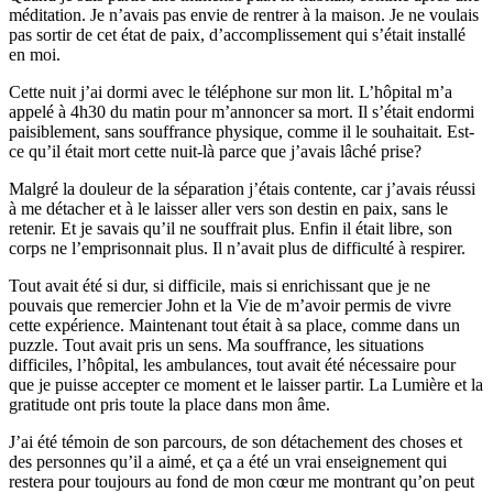
méditation. Je n’avais pas envie de rentrer à la maison. Je ne voulais
pas sortir de cet état de paix, d’accomplissement qui s’était installé
en moi.
Cette nuit j’ai dormi avec le téléphone sur mon lit. L’hôpital m’a
appelé à 4h30 du matin pour m’annoncer sa mort. Il s’était endormi
paisiblement, sans souffrance physique, comme il le souhaitait. Est-
ce qu’il était mort cette nuit-là parce que j’avais lâché prise?
Malgré la douleur de la séparation j’étais contente, car j’avais réussi
à me détacher et à le laisser aller vers son destin en paix, sans le
retenir. Et je savais qu’il ne souffrait plus. Enfin il était libre, son
corps ne l’emprisonnait plus. Il n’avait plus de difficulté à respirer.
Tout avait été si dur, si difficile, mais si enrichissant que je ne
pouvais que remercier John et la Vie de m’avoir permis de vivre
cette expérience. Maintenant tout était à sa place, comme dans un
puzzle. Tout avait pris un sens. Ma souffrance, les situations
difficiles, l’hôpital, les ambulances, tout avait été nécessaire pour
que je puisse accepter ce moment et le laisser partir. La Lumière et la
gratitude ont pris toute la place dans mon âme.
J’ai été témoin de son parcours, de son détachement des choses et
des personnes qu’il a aimé, et ça a été un vrai enseignement qui
restera pour toujours au fond de mon cœur me montrant qu’on peut