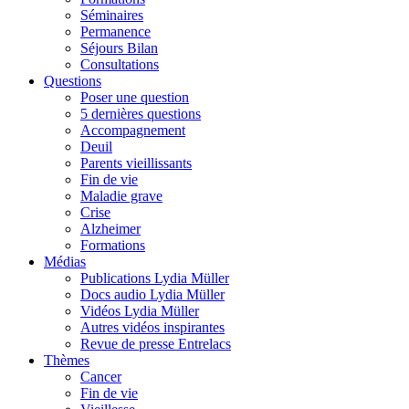
Séminaires
Permanence
Séjours Bilan
Consultations
Questions
Poser une question
5 dernières questions
Accompagnement
Deuil
Parents vieillissants
Fin de vie
Maladie grave
Crise
Alzheimer
Formations
Médias
Publications Lydia Müller
Docs audio Lydia Müller
Vidéos Lydia Müller
Autres vidéos inspirantes
Revue de presse Entrelacs
Thèmes
Cancer
Fin de vie