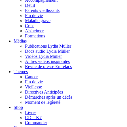
Accompagnement
Deuil
Parents vieillissants
Fin de vie
Maladie grave
Crise
Alzheimer
Formations
Médias
Publications Lydia Müller
Docs audio Lydia Müller
Vidéos Lydia Müller
Autres vidéos inspirantes
Revue de presse Entrelacs
Thèmes
Cancer
Fin de vie
Vieillesse
Directives Anticipées
Démarches après un décès
Moment de légèreté
Shop
Livres
CD – K7
Commander