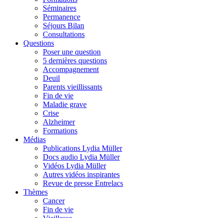
Séminaires
Permanence
Séjours Bilan
Consultations
Questions
Poser une question
5 dernières questions
Accompagnement
Deuil
Parents vieillissants
Fin de vie
Maladie grave
Crise
Alzheimer
Formations
Médias
Publications Lydia Müller
Docs audio Lydia Müller
Vidéos Lydia Müller
Autres vidéos inspirantes
Revue de presse Entrelacs
Thèmes
Cancer
Fin de vie