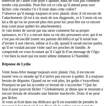
entrevoir de l’autre côté pour s’apaiser, mais ne vois pas comment
rendre cela possible. Peut être est ce cela qu’il attend pour oser
lâcher: cela viendra t’il s’il reste dans cette colère?
J’observe qu’il mange toujours et avec plaisir: donc il vit encore de
l’attachement: (il est à six mois de son diagnostic, et à 3 mois où on
lui a dit qu’on ne pouvait plus rien pour lui: peut être est ce encore
trop court pour quitter les attachements).
Je vais tenter de savoir par ma sœur comment fut sa propre
naissance, et s’il y a encore dans sa vie des personnes avec qui il ne
s’est pas réconcilié (outre ses parents décédés) et qu’il serait bon
d’inviter à son chevet, même si il a dit, quand il savait encore parler,
qu’il ne voulait aucune visite sauf ses proches de famille. Je
comprends en vous écoutant qu’il s’agit là d’un message de l’égo:
c’est bien la mort qui est notre ultime initiateur à l’humilité.
Réponse de Lydia
Votre beau-frère mange toujours avec plaisir. Oui, il est encore
tourné vers ce monde qu’il n’arrive pas encore à quitter. Il a toujours
besoin de déguster. Quand on ne voit plus, les goûts s’exacerbent.
Pourquoi ne pas lui accorder ce besoin de s’accrocher ? Que lui
faut-il pour pouvoir lâcher ? Globalement, je dirais que le mourant a
encore besoin de résoudre une histoire inachevée. Donc il ne peut
pas lâcher.
Je vous ai écrit dans ma dédicace qu’il est essentiel de prendre le