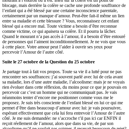
mourant à l’endroit où il est. Bien sûr la colère est un point de
blocage, mais derrière la colère se cache une profonde souffrance de
l’enfant qui a été blessé par une certaine inconscience parentale,
certainement par un manque d’amour. Peut-être fait-il même un lien
entre sa maladie et cette blessure ? Vous, reconnaissez cet enfant
blessé qui a encore mal. Toute victime a besoin d’être reconnue
comme victime, ce qui apaisera sa colère. Et il pourra la lâcher.
Quand le mourant n’a pas accès à l’amour, il a besoin d’être entouré
de personnes qui l’aiment inconditionnellement. Je ne vois que vous
à cette place. Votre amour peut l’aider à ouvrir ses yeux pour
percevoir l’Amour de l’autre côté.
Suite le 27 octobre de la Question du 25 octobre
Je partage tout à fait vos propos. Toute sa vie il a lutté pour ne pas
rencontrer ses souffrances: j’ai souvent parlé avec lui de cela avant
sa maladie, lors d’une autre maladie, l’alcoolisme: mais je ne voyais
rien évoluer dans cette réflexion, du moins pour ce que je pouvais en
percevoir car c’est un homme qui ne communiquait pas. Je vais
néanmoins tenter d’encore me positionner comme vous me le
proposez. Je suis très consciente de l’enfant blessé en lui ce qui me
permet d’être dans beaucoup d’amour avec lui: je vais poursuivre,
espérant effectivement que cela lui fera entrevoir l’Amour de l’autre
côté. Je me suis demandée: ne s’accroche t’il pas ici car ENFIN il
reçoit réellement de l’amour, alors que dans sa vie, de par son
alcoolisme qu’il ne voulait pas soigner, il recevait beaucoup de rejet?