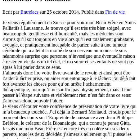
Ecrit par
Entrelacs
sur
25 octobre 2014
. Publié dans
Fin de vie
Je viens régulièrement en Suisse pour voir mon Beau Frère en Soins
Palliatifs à Lausanne. Je trouve qu’il est très très bien soigné, avec
beaucoup de gentillesse et d’humanité, mais les médecins sont
surpris qu’il soit toujours en vie alors qu’il est totalement grabataire,
aveugle, et pratiquement incapable de parler, suite à une tumeur
cérébrale qui a atteint la moitié de son cerveau au moins. Je suis
néanmoins surprise que personne n’investigue une éventuelle raison
à rester en vie dans un tel état, et ma sœur et ses enfants ne sont pas
aptes à lui parler dans ce sens.
J’aimerais donc lire votre livre avant de le revoir, et ainsi peut être
l’aider à lâcher prise, ou aider son entourage à le lâcher: j’ai déjà fait
fort avancer les choses pour qu’on arrête l’acharnement
thérapeutique, pour qu’il ne souffre pas physiquement, mais il faut
passer à l’étape suivante et visiblement rien n’est fait dans ce sens:
j’aimerais donc pouvoir l’aider.
Je viens d’écouter votre conférence de présentation de votre livre qui
m’a beaucoup touchée. J’ai déjà lu Bernard Montaud, et suis pour le
moment des cours sur l’Empreinte de naissance avec Jean Philippe
Brébion, le créateur de la Bioanalogie, qui a connu je pense Gitta.
Je sais que mon Beau Frère est encore très en colère sur ses deux
parents, tous les deux décédés: j’aimerais tellement qu’il puisse les