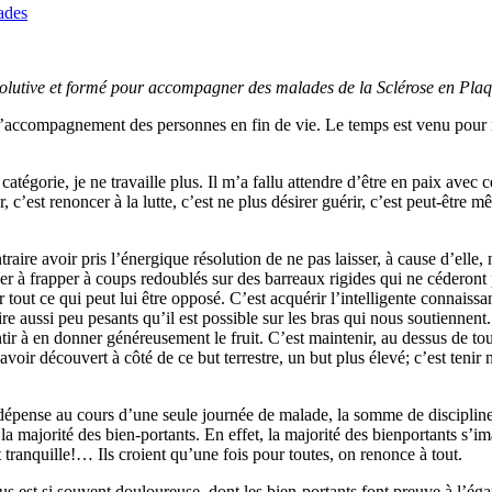
ades
olutive et formé pour accompagner des malades de la Sclérose en Plaq
s l’accompagnement des personnes en fin de vie. Le temps est venu pour 
catégorie, je ne travaille plus. Il m’a fallu attendre d’être en paix ave
, c’est renoncer à la lutte, c’est ne plus désirer guérir, c’est peut-être
ire avoir pris l’énergique résolution de ne pas laisser, à cause d’elle, n
stiner à frapper à coups redoublés sur des barreaux rigides qui ne céderon
r tout ce qui peut lui être opposé. C’est acquérir l’intelligente connaissa
 aussi peu pesants qu’il est possible sur les bras qui nous soutiennent. 
sentir à en donner généreusement le fruit. C’est maintenir, au dessus de to
avoir découvert à côté de ce but terrestre, un but plus élevé; c’est teni
e dépense au cours d’une seule journée de malade, la somme de discipli
 majorité des bien-portants. En effet, la majorité des bienportants s’im
nt tranquille!… Ils croient qu’une fois pour toutes, on renonce à tout.
est si souvent douloureuse, dont les bien-portants font preuve à l’éga