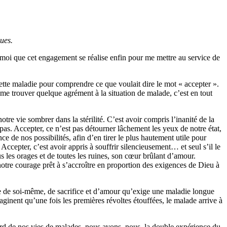
ues.
moi que cet engagement se réalise enfin pour me mettre au service de
c cette maladie pour comprendre ce que voulait dire le mot « accepter ».
 même trouver quelque agrément à la situation de malade, c’est en tout
otre vie sombrer dans la stérilité. C’est avoir compris l’inanité de la
t pas. Accepter, ce n’est pas détourner lâchement les yeux de notre état,
nce de nos possibilités, afin d’en tirer le plus hautement utile pour
Accepter, c’est avoir appris à souffrir silencieusement… et seul s’il le
us les orages et de toutes les ruines, son cœur brûlant d’amour.
r notre courage prêt à s’accroître en proportion des exigences de Dieu à
ne de soi-même, de sacrifice et d’amour qu’exige une maladie longue
aginent qu’une fois les premières révoltes étouffées, le malade arrive à
rd de nos vies de malades, nous avons, nous, la double expérience du