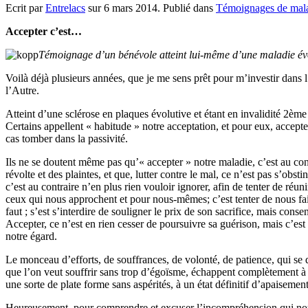
Ecrit par
Entrelacs
sur
6 mars 2014
. Publié dans
Témoignages de mal
Accepter c’est…
Témoignage d’un bénévole atteint lui-même d’une maladie év
Voilà déjà plusieurs années, que je me sens prêt pour m’investir dan
l’Autre.
Atteint d’une sclérose en plaques évolutive et étant en invalidité 2ème 
Certains appellent « habitude » notre acceptation, et pour eux, accepter
cas tomber dans la passivité.
Ils ne se doutent même pas qu’« accepter » notre maladie, c’est au contra
révolte et des plaintes, et que, lutter contre le mal, ce n’est pas s’ob
c’est au contraire n’en plus rien vouloir ignorer, afin de tenter de réuni
ceux qui nous approchent et pour nous-mêmes; c’est tenter de nous faire
faut ; s’est s’interdire de souligner le prix de son sacrifice, mais con
Accepter, ce n’est en rien cesser de poursuivre sa guérison, mais c’est 
notre égard.
Le monceau d’efforts, de souffrances, de volonté, de patience, qui s
que l’on veut souffrir sans trop d’égoïsme, échappent complètement à la
une sorte de plate forme sans aspérités, à un état définitif d’apaiseme
Heureusement, pour comprendre et excuser l’incompréhension qui nous 