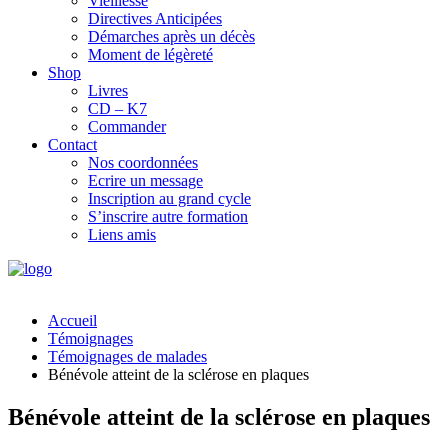
Vieillesse
Directives Anticipées
Démarches après un décès
Moment de légèreté
Shop
Livres
CD – K7
Commander
Contact
Nos coordonnées
Ecrire un message
Inscription au grand cycle
S’inscrire autre formation
Liens amis
Accueil
Témoignages
Témoignages de malades
Bénévole atteint de la sclérose en plaques
Bénévole atteint de la sclérose en plaques