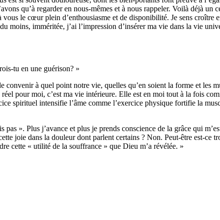
vons qu’à regarder en nous-mêmes et à nous rappeler. Voilà déjà un cer
ous le cœur plein d’enthousiasme et de disponibilité. Je sens croître en
du moins, imméritée, j’ai l’impression d’insérer ma vie dans la vie unive
rois-tu en une guérison? »
 convenir à quel point notre vie, quelles qu’en soient la forme et les mut
réel pour moi, c’est ma vie intérieure. Elle est en moi tout à la fois c
 spirituel intensifie l’âme comme l’exercice physique fortifie la muscula
is pas ». Plus j’avance et plus je prends conscience de la grâce qui m’
cette joie dans la douleur dont parlent certains ? Non. Peut-être est-ce tr
rdre cette « utilité de la souffrance » que Dieu m’a révélée. »