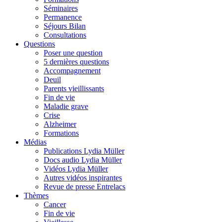
Séminaires
Permanence
Séjours Bilan
Consultations
Questions
Poser une question
5 dernières questions
Accompagnement
Deuil
Parents vieillissants
Fin de vie
Maladie grave
Crise
Alzheimer
Formations
Médias
Publications Lydia Müller
Docs audio Lydia Müller
Vidéos Lydia Müller
Autres vidéos inspirantes
Revue de presse Entrelacs
Thèmes
Cancer
Fin de vie