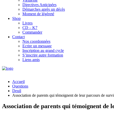
Vieillesse
Directives Anticipées
Démarches après un décès
Moment de légèreté
Shop
Livres
CD – K7
Commander
Contact
Nos coordonnées
Ecrire un message
Inscription au grand cycle
S’inscrire autre formation
Liens amis
Accueil
Questions
Deuil
Association de parents qui témoignent de leur parcours de survi
Association de parents qui témoignent de l