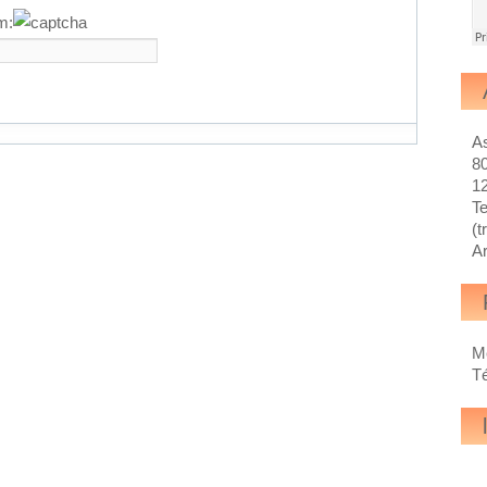
m:
As
80
1
Te
(t
Ar
M
Té