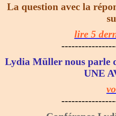
La question avec la répo
su
lire 5 der
----------------
Lydia Müller nous parle 
UNE A
vo
----------------