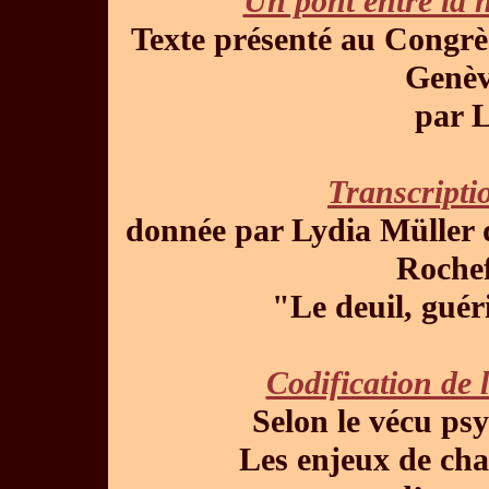
Un pont entre la 
Texte présenté au Congrès
Genèv
par 
Transcripti
donnée par Lydia Müller 
Rochef
"Le deuil, guér
Codification de l
Selon le vécu ps
Les enjeux de cha