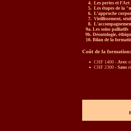
4.
Les pertes et l’Art
5.
Les étapes de la 
6.
L’approche corpor
7.
Vieillissement, séni
8.
L'accompagnement 
9a.
Les soins palliatifs
9b.
Déontologie, éthiqu
10.
Bilan de la formati
Coût de la formation
CHF 1400 -
Avec
e
CHF 2300 -
Sans
en
R