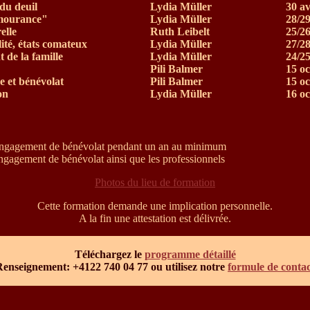
 du deuil
Lydia Müller
30 av
"mourance"
Lydia Müller
28/2
elle
Ruth Leibelt
25/26
lité, états comateux
Lydia Müller
27/28
de la famille
Lydia Müller
24/2
Pili Balmer
15 oc
e et bénévolat
Pili Balmer
15 oc
on
Lydia Müller
16 oc
:
ngagement de bénévolat pendant un an au minimum
gagement de bénévolat ainsi que les professionnels
Photos du lieu de formation
Cette formation demande une implication personnelle.
A la fin une attestation est délivrée.
Téléchargez le
programme détaillé
enseignement: +4122 740 04 77 ou utilisez notre
formule de contac