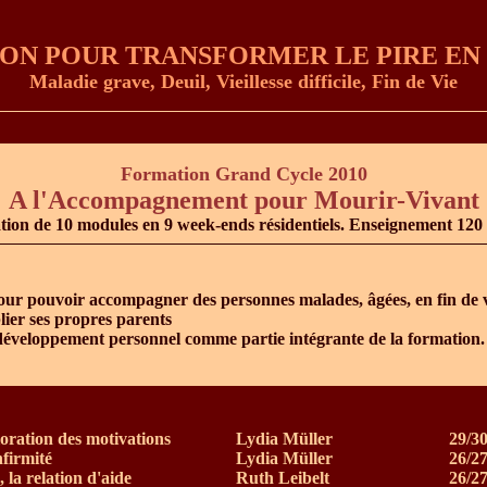
ION POUR TRANSFORMER LE PIRE EN
Maladie grave, Deuil, Vieillesse difficile, Fin de Vie
Formation Grand Cycle 2010
A l'Accompagnement pour Mourir-Vivant
ion de 10 modules en 9 week-ends résidentiels. Enseignement 120
our pouvoir accompagner des personnes malades, âgées, en fin de vi
blier ses propres parents
développement personnel comme partie intégrante de la formation.
loration des motivations
Lydia Müller
29/30
nfirmité
Lydia Müller
26/27
la relation d'aide
Ruth Leibelt
26/2