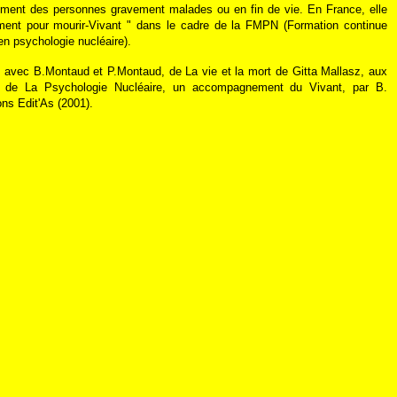
ement des personnes gravement malades ou en fin de vie. En France, elle
ent pour mourir-Vivant " dans le cadre de la FMPN (Formation continue
n psychologie nucléaire).
r, avec B.Montaud et P.Montaud, de La vie et la mort de Gitta Mallasz, aux
et de La Psychologie Nucléaire, un accompagnement du Vivant, par B.
ons Edit'As (2001).