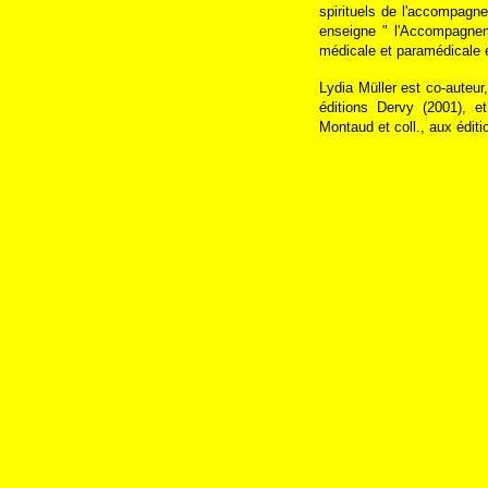
spirituels de l'accompagn
enseigne " l'Accompagnem
médicale et paramédicale e
Lydia Müller est co-auteu
éditions Dervy (2001), 
Montaud et coll., aux éditi