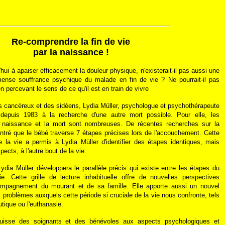
Re-comprendre la fin de vie
par la naissance !
hui à apaiser efficacement la douleur physique, n'existerait-il pas aussi une
mense souffrance psychique du malade en fin de vie ? Ne pourrait-il pas
n percevant le sens de ce qu'il est en train de vivre
es cancéreux et des sidéens, Lydia Müller, psychologue et psychothérapeute
epuis 1983 à la recherche d'une autre mort possible. Pour elle, les
 naissance et la mort sont nombreuses. De récentes recherches sur la
ntré que le bébé traverse 7 étapes précises lors de l'accouchement. Cette
la vie a permis à Lydia Müller d'identifier des étapes identiques, mais
ects, à l'autre bout de la vie.
ydia Müller développera le parallèle précis qui existe entre les étapes du
e. Cette grille de lecture inhabituelle offre de nouvelles perspectives
ompagnement du mourant et de sa famille. Elle apporte aussi un nouvel
 problèmes auxquels cette période si cruciale de la vie nous confronte, tels
tique ou l'euthanasie.
uisse des soignants et des bénévoles aux aspects psychologiques et