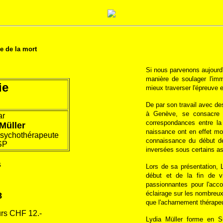
e de la mort
Si nous parvenons aujourd'
manière de soulager l'im
ie
mieux traverser l'épreuve e
De par son travail avec d
à Genève, se consacre d
ar
correspondances entre la
Müller
naissance ont en effet mo
psychothérapeute
connaissance du début de 
SP
inversées sous certains asp
s
Lors de sa présentation, L
début et de la fin de vi
passionnantes pour l'acc
éclairage sur les nombreux
8
que l'acharnement thérapeu
rs CHF 12.-
Lydia Müller forme en S